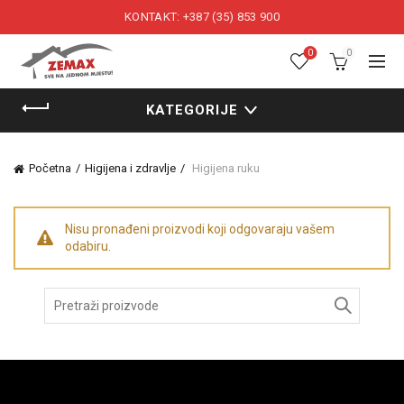
KONTAKT: +387 (35) 853 900
0
0
KATEGORIJE
Početna
Higijena i zdravlje
Higijena ruku
Nisu pronađeni proizvodi koji odgovaraju vašem
odabiru.
Pretraži: