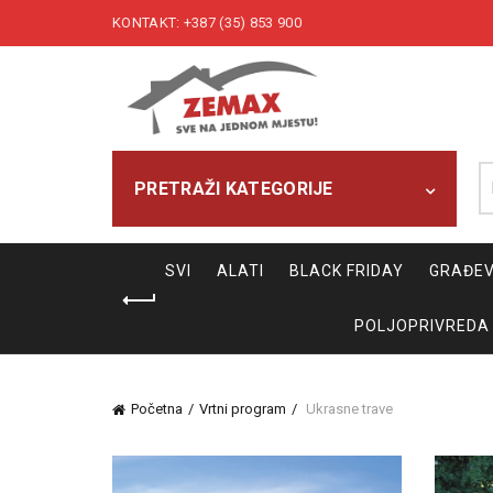
KONTAKT: +387 (35) 853 900
Pr
PRETRAŽI KATEGORIJE
SVI
ALATI
BLACK FRIDAY
GRAĐEV
POLJOPRIVREDA
Početna
Vrtni program
Ukrasne trave