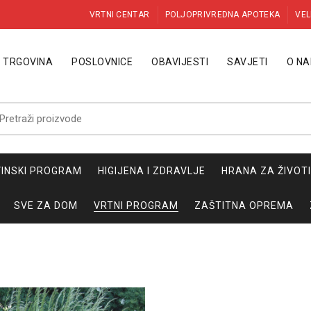
VRTNI CENTAR
POLJOPRIVREDNA APOTEKA
VEL
TRGOVINA
POSLOVNICE
OBAVIJESTI
SAVJETI
O N
etraži:
INSKI PROGRAM
HIGIJENA I ZDRAVLJE
HRANA ZA ŽIVOT
SVE ZA DOM
VRTNI PROGRAM
ZAŠTITNA OPREMA