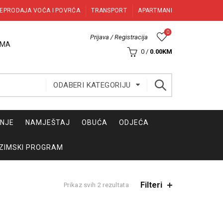
EPRODAJA VOĆA I POVRĆA
TRANSPORT
APARTMANI
0
Prijava / Registracija
AMA
0
/
0.00
KM
ODABERI KATEGORIJU
INJE
NAMJEŠTAJ
OBUĆA
ODJEĆA
ZIMSKI PROGRAM
Filteri
Sorted
Prikaz svih 2 rezultata
by
latest