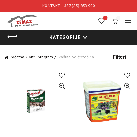
KONTAKT: +387 (35) 853 900
0
0
KATEGORIJE
Filteri
Početna
Vrtni program
Zaštita od štetočina