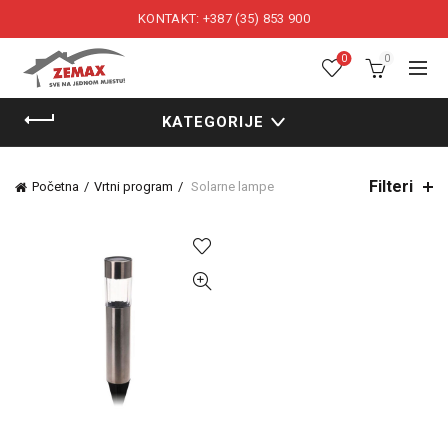
KONTAKT: +387 (35) 853 900
0
0
KATEGORIJE
Filteri
Početna
Vrtni program
Solarne lampe