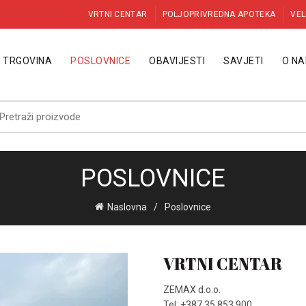
VRTNI CENTAR
POLJOPRIVREDNA APOTEKA
VEL
TRGOVINA
POSLOVNICE
OBAVIJESTI
SAVJETI
O N
etraži:
POSLOVNICE
Naslovna
Poslovnice
VRTNI CENTAR
ZEMAX d.o.o.
Tel: +387 35 853 900