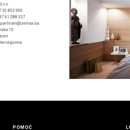
.o.o.
7 35 853 900
87 61 288 337
 apartmani@zemax.ba
nska 10
Neum
 Hercegovina
POMOĆ
L