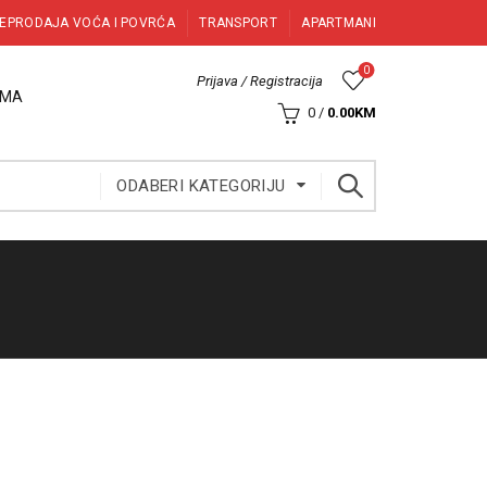
EPRODAJA VOĆA I POVRĆA
TRANSPORT
APARTMANI
0
Prijava / Registracija
AMA
0
/
0.00
KM
ODABERI KATEGORIJU