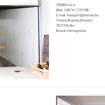
ZEMAX d.o.o.
Mob: +387 61 179 598
E-mail: transport@zemax.ba
Tržnica Arizona (Koridor)
76219 Brčko
Bosna i Hercegovina