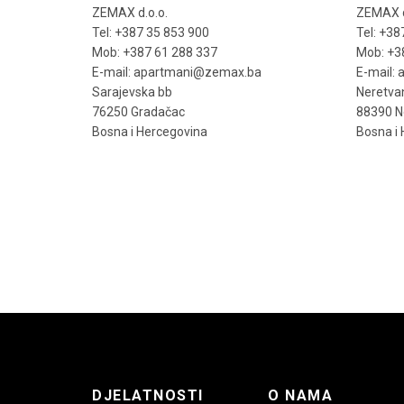
ZEMAX d.o.o.
ZEMAX d
Tel: +387 35 853 900
Tel: +38
Mob: +387 61 288 337
Mob: +3
E-mail: apartmani@zemax.ba
E-mail:
Sarajevska bb
Neretva
76250 Gradačac
88390 
Bosna i Hercegovina
Bosna i
DJELATNOSTI
O NAMA