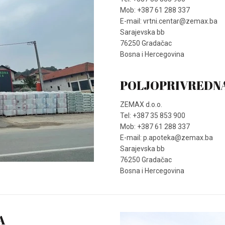
Mob: +387 61 288 337
E-mail: vrtni.centar@zemax.ba
Sarajevska bb
76250 Gradačac
Bosna i Hercegovina
POLJOPRIVREDN
ZEMAX d.o.o.
Tel: +387 35 853 900
Mob: +387 61 288 337
E-mail: p.apoteka@zemax.ba
Sarajevska bb
76250 Gradačac
Bosna i Hercegovina
A