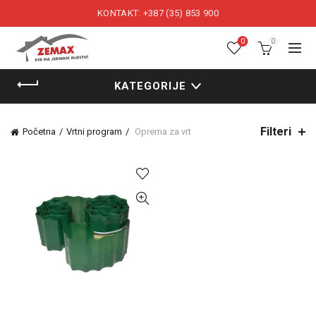
KONTAKT: +387 (35) 853 900
0
0
KATEGORIJE
Filteri
Početna
Vrtni program
Oprema za vrt