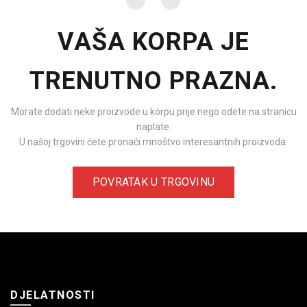
VAŠA KORPA JE
TRENUTNO PRAZNA.
Morate dodati neke proizvode u korpu prije nego odete na stranicu
naplate.
U našoj trgovini ćete pronaći mnoštvo interesantnih proizvoda.
POVRATAK U TRGOVINU
DJELATNOSTI