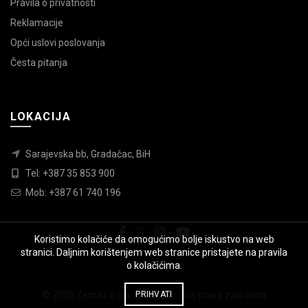
Pravila o privatnosti
Reklamacije
Opći uslovi poslovanja
Česta pitanja
LOKACIJA
Sarajevska bb, Gradačac, BiH
Tel: +387 35 853 900
Mob: +387 61 740 196
Koristimo kolačiće da omogućimo bolje iskustvo na web
stranici. Daljnim korištenjem web stranice pristajete na pravila
o kolačićima.
© 2026
Zemax d.o.o. Gradačac
PRIHVATI
. Sva prava zadržana