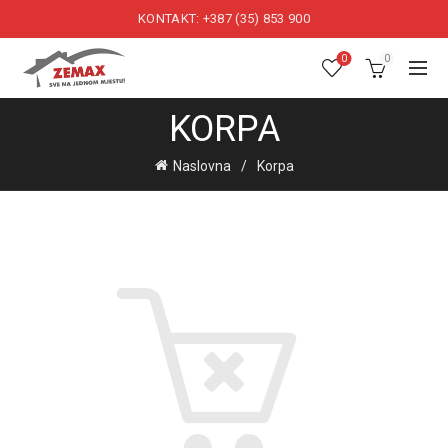
KONTAKT: +387 (35) 853 900
0
0
KORPA
Naslovna
Korpa