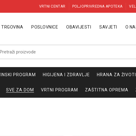
VRTNI CENTAR
POLJOPRIVREDNA APOTEKA
VEL
TRGOVINA
POSLOVNICE
OBAVIJESTI
SAVJETI
O N
etraži:
INSKI PROGRAM
HIGIJENA I ZDRAVLJE
HRANA ZA ŽIVOT
SVE ZA DOM
VRTNI PROGRAM
ZAŠTITNA OPREMA