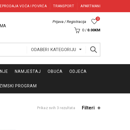
EPRODAJA VOĆA I POVRĆA
TRANSPORT
APARTMANI
0
Prijava / Registracija
AMA
0
/
0.00
KM
ODABERI KATEGORIJU
INJE
NAMJEŠTAJ
OBUĆA
ODJEĆA
ZIMSKI PROGRAM
Filteri
Sorted
Prikaz svih 3 rezultata
by
latest