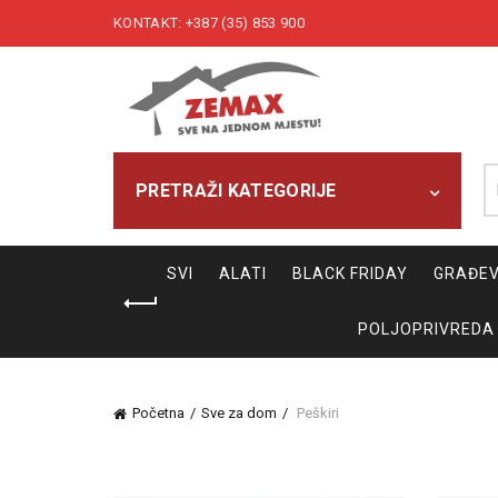
KONTAKT: +387 (35) 853 900
Pr
PRETRAŽI KATEGORIJE
SVI
ALATI
BLACK FRIDAY
GRAĐEV
POLJOPRIVREDA
Početna
Sve za dom
Peškiri