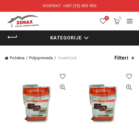
KONTAKT: +387 (35) 853 900
0
0
KATEGORIJE
Filteri
Početna
Poljoprivreda
Insekticidi