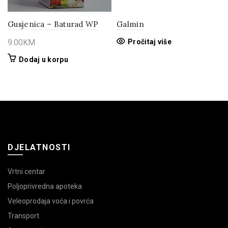
Gusjenica – Baturad WP
Galmin
9.00
KM
Pročitaj više
Dodaj u korpu
DJELATNOSTI
Vrtni centar
Poljoprivredna apoteka
Veleoprodaja voća i povrća
Transport