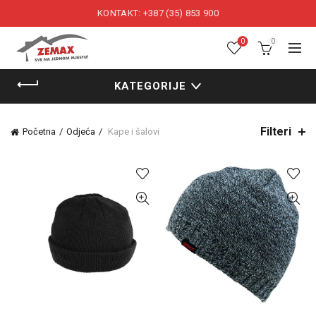
KONTAKT: +387 (35) 853 900
0
0
KATEGORIJE
Filteri
Početna
Odjeća
Kape i šalovi