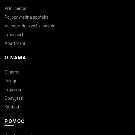
Vrtni centar
Poljoprivredna apoteka
Veleoprodaja voća i povrća
Transport
Apartmani
O NAMA
O nama
Usluge
Trgovina
Obavijesti
Kontakt
POMOĆ