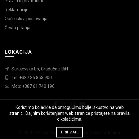
Pravila o privatnosti
Reklamacije
Opći uslovi poslovanja
Česta pitanja
LOKACIJA
Sarajevska bb, Gradačac, BiH
Tel: +387 35 853 900
Mob: +387 61 740 196
Koristimo kolačiće da omogućimo bolje iskustvo na web
stranici. Daljnim korištenjem web stranice pristajete na pravila
o kolačićima.
© 2026
Zemax d.o.o. Gradačac
. Sva prava zadržana
PRIHVATI