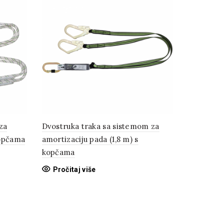
za
Dvostruka traka sa sistemom za
kopčama
amortizaciju pada (1,8 m) s
kopčama
Pročitaj više