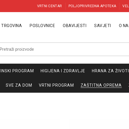
VRTNI CENTAR
POLJOPRIVREDNA APOTEKA
VEL
TRGOVINA
POSLOVNICE
OBAVIJESTI
SAVJETI
O N
etraži:
INSKI PROGRAM
HIGIJENA I ZDRAVLJE
HRANA ZA ŽIVOT
SVE ZA DOM
VRTNI PROGRAM
ZAŠTITNA OPREMA