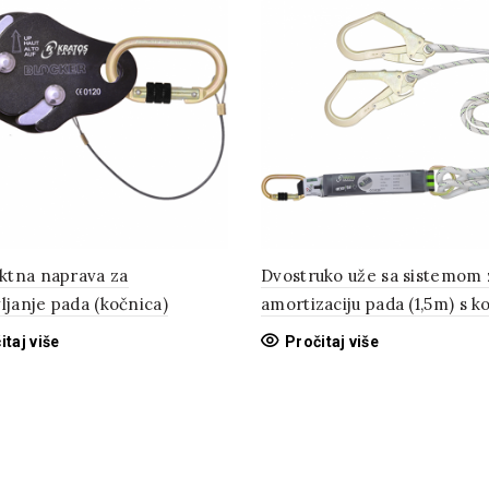
tna naprava za
Dvostruko uže sa sistemom 
ljanje pada (kočnica)
amortizaciju pada (1,5m) s 
itaj više
Pročitaj više