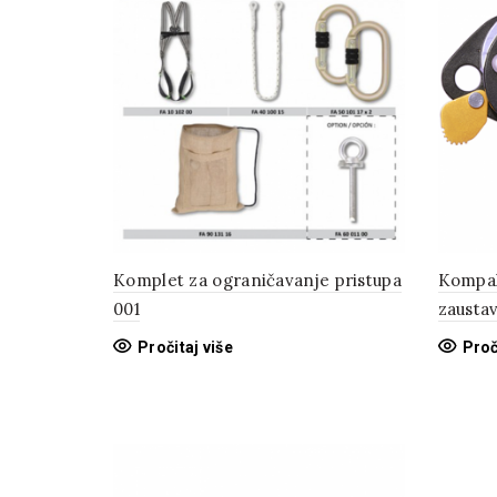
Komplet za ograničavanje pristupa
Kompak
001
zaustav
Pročitaj više
Proč