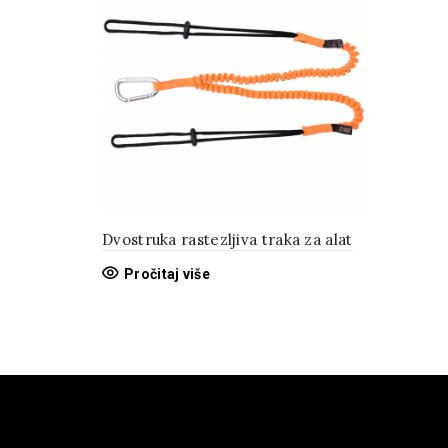
Dvostruka rastezljiva traka za alat
Pročitaj više