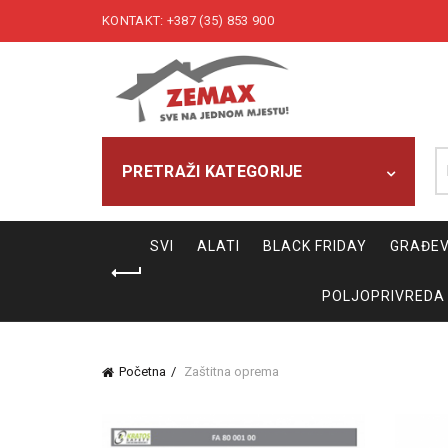
KONTAKT: +387 (35) 853 900
Pr
PRETRAŽI KATEGORIJE
SVI
ALATI
BLACK FRIDAY
GRAĐEV
POLJOPRIVREDA
Početna
Zaštitna oprema