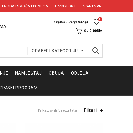
EPRODAJA VOĆA I POVRĆA
TRANSPORT
APARTMANI
0
Prijava / Registracija
AMA
0
/
0.00
KM
ODABERI KATEGORIJU
INJE
NAMJEŠTAJ
OBUĆA
ODJEĆA
ZIMSKI PROGRAM
Filteri
Sorted
Prikaz svih 5 rezultata
by
latest