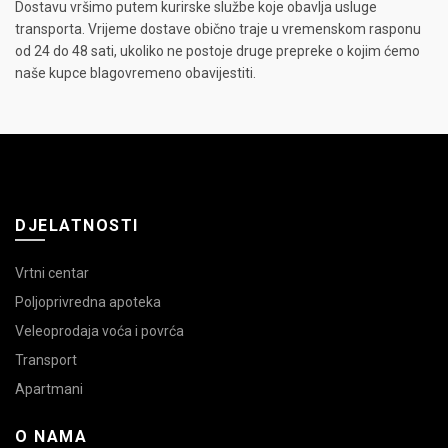
Dostavu vršimo putem kurirske službe koje obavlja usluge
transporta. Vrijeme dostave obično traje u vremenskom rasponu
od 24 do 48 sati, ukoliko ne postoje druge prepreke o kojim ćemo
naše kupce blagovremeno obavijestiti.
DJELATNOSTI
Vrtni centar
Poljoprivredna apoteka
Veleoprodaja voća i povrća
Transport
Apartmani
O NAMA