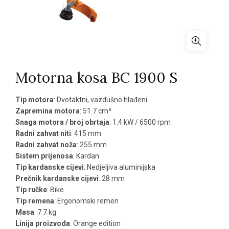
Motorna kosa BC 1900 S
Tip motora
: Dvotaktni, vazdušno hlađeni
Zapremina motora
: 51.7 cm³
Snaga motora / broj obrtaja
: 1.4 kW / 6500 rpm
Radni zahvat niti
: 415 mm
Radni zahvat noža
: 255 mm
Sistem prijenosa
: Kardan
Tip kardanske cijevi
: Nedjeljiva aluminijska
Prečnik kardanske cijevi
: 28 mm
Tip ručke
: Bike
Tip remena
: Ergonomski remen
Masa
: 7.7 kg
Linija proizvoda
: Orange edition