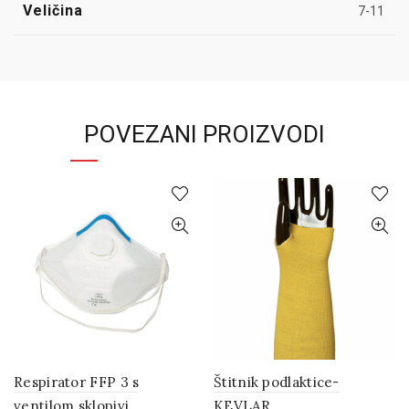
Veličina
7-11
POVEZANI PROIZVODI
Respirator FFP 3 s
Štitnik podlaktice-
ventilom sklopivi
KEVLAR