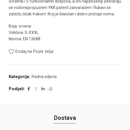
ovratnik i 5 funkcionalnih džepova, a oni najizloženiji zatvaraju
se vodonepropusnim YKK patent zatvaračem. Rukavi se
zatežu čičak trakom. Kroj je klasičan i dobro pristaje svima.
Boja: crvena
Veličina: S-XXXL
Norma: EN 13688
Dodaj na Popis želja
Kategorija:
Radna odjeća
Podijeli
Dostava