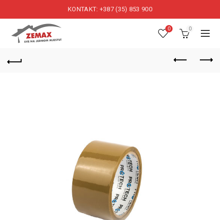
KONTAKT: +387 (35) 853 900
0
0