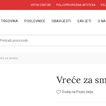
VRTNI CENTAR
POLJOPRIVREDNA APOTEKA
VEL
TRGOVINA
POSLOVNICE
OBAVIJESTI
SAVJETI
O N
etraži:
eće za smeće
Vreće za s
Dodaj na Popis želja