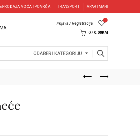
EPRODAJA VOĆA I POVRĆA
TRANSPORT
APARTMANI
0
Prijava / Registracija
AMA
0
/
0.00
KM
ODABERI KATEGORIJU
meće