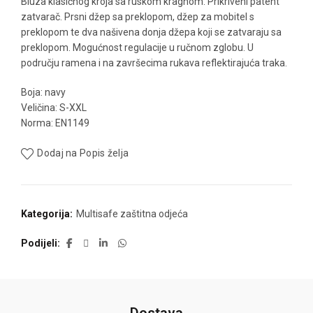
Bluza klasičnog kroja sa ruskom kragnom. Prikriveni patent
zatvarač. Prsni džep sa preklopom, džep za mobitel s
preklopom te dva našivena donja džepa koji se zatvaraju sa
preklopom. Mogućnost regulacije u ručnom zglobu. U
području ramena i na završecima rukava reflektirajuća traka.
Boja: navy
Veličina: S-XXL
Norma: EN1149
Dodaj na Popis želja
Kategorija:
Multisafe zaštitna odjeća
Podijeli