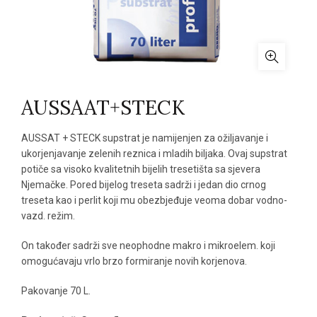
AUSSAAT+STECK
AUSSAT + STECK supstrat je namijenjen za ožiljavanje i
ukorjenjavanje zelenih reznica i mladih biljaka. Ovaj supstrat
potiče sa visoko kvalitetnih bijelih tresetišta sa sjevera
Njemačke. Pored bijelog treseta sadrži i jedan dio crnog
treseta kao i perlit koji mu obezbjeđuje veoma dobar vodno-
vazd. režim.
On također sadrži sve neophodne makro i mikroelem. koji
omogućavaju vrlo brzo formiranje novih korjenova.
Pakovanje 70 L.