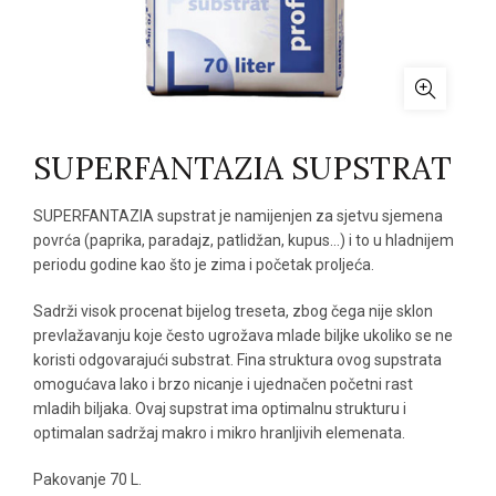
SUPERFANTAZIA SUPSTRAT
SUPERFANTAZIA supstrat je namijenjen za sjetvu sjemena
povrća (paprika, paradajz, patlidžan, kupus…) i to u hladnijem
periodu godine kao što je zima i početak proljeća.
Sadrži visok procenat bijelog treseta, zbog čega nije sklon
prevlažavanju koje često ugrožava mlade biljke ukoliko se ne
koristi odgovarajući substrat. Fina struktura ovog supstrata
omogućava lako i brzo nicanje i ujednačen početni rast
mladih biljaka. Ovaj supstrat ima optimalnu strukturu i
optimalan sadržaj makro i mikro hranljivih elemenata.
Pakovanje 70 L.