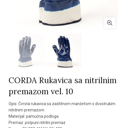
CORDA Rukavica sa nitrilnim
premazom vel. 10
Opis: Čvrsta rukavica sa zaštitnom manžetom s dvostrukim
nitrilnim premazom
Materijal: pamučna podloga
Premaz: potpuni nitrilni premaz