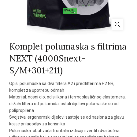
Komplet polumaska s filtrima
NEXT (4000Snext-
S/M+301+211)
Opis: polumaska sa dva filtera A2 i predfilterima P2 NR,
komplet za upotrebu odmah
Materijal: nosni dio: od silikona i termoplastičnog elastomera,
držači filtera od poliamida, ostali dijelovi polumaske su od
polipropilena
Svojstva: ergonomski dijelovi sastoje se od naslona za glavu
koji je prilagodljiv za korisnika
Polumaska: obuhvaća frontalni izdisajni ventil i dva bočna