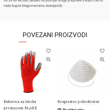
od 24 do 48 sati, ukoliko ne postoje druge prepreke o kojim ćemo
naše kupce blagovremeno obavijestiti.
POVEZANI PROIZVODI
Rukavica sa lateks
Respirator jednokratni
premazom BLAKE