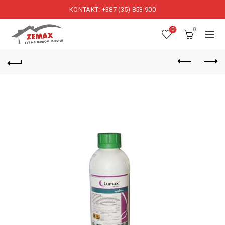
KONTAKT: +387 (35) 853 900
0
0