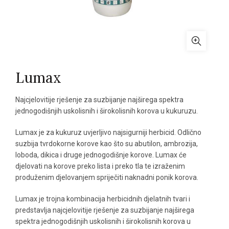
Lumax
Najcjelovitije rješenje za suzbijanje najširega spektra
jednogodišnjih uskolisnih i širokolisnih korova u kukuruzu.
Lumax je za kukuruz uvjerljivo najsigurniji herbicid. Odlično
suzbija tvrdokorne korove kao što su abutilon, ambrozija,
loboda, dikica i druge jednogodišnje korove. Lumax će
djelovati na korove preko lista i preko tla te izraženim
produženim djelovanjem spriječiti naknadni ponik korova.
Lumax je trojna kombinacija herbicidnih djelatnih tvari i
predstavlja najcjelovitije rješenje za suzbijanje najširega
spektra jednogodišnjih uskolisnih i širokolisnih korova u