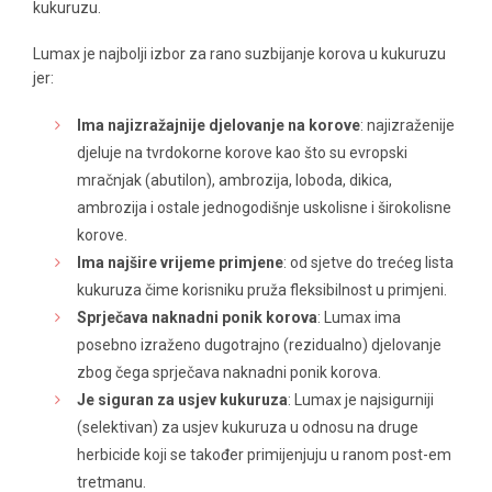
kukuruzu.
Lumax je najbolji izbor za rano suzbijanje korova u kukuruzu
jer:
Ima najizražajnije djelovanje na korove
: najizraženije
djeluje na tvrdokorne korove kao što su evropski
mračnjak (abutilon), ambrozija, loboda, dikica,
ambrozija i ostale jednogodišnje uskolisne i širokolisne
korove.
Ima najšire vrijeme primjene
: od sjetve do trećeg lista
kukuruza čime korisniku pruža fleksibilnost u primjeni.
Sprječava naknadni ponik korova
: Lumax ima
posebno izraženo dugotrajno (rezidualno) djelovanje
zbog čega sprječava naknadni ponik korova.
Je siguran za usjev kukuruza
: Lumax je najsigurniji
(selektivan) za usjev kukuruza u odnosu na druge
herbicide koji se također primijenjuju u ranom post-em
tretmanu.