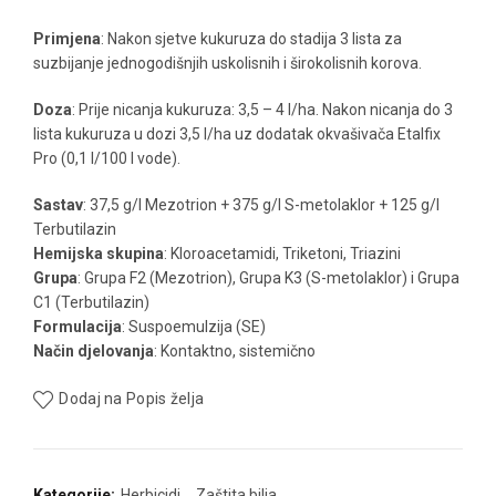
Primjena
: Nakon sjetve kukuruza do stadija 3 lista za
suzbijanje jednogodišnjih uskolisnih i širokolisnih korova.
Doza
: Prije nicanja kukuruza: 3,5 – 4 l/ha. Nakon nicanja do 3
lista kukuruza u dozi 3,5 l/ha uz dodatak okvašivača Etalfix
Pro (0,1 l/100 l vode).
Sastav
: 37,5 g/l Mezotrion + 375 g/l S-metolaklor + 125 g/l
Terbutilazin
Hemijska skupina
: Kloroacetamidi, Triketoni, Triazini
Grupa
: Grupa F2 (Mezotrion), Grupa K3 (S-metolaklor) i Grupa
C1 (Terbutilazin)
Formulacija
: Suspoemulzija (SE)
Način djelovanja
: Kontaktno, sistemično
Dodaj na Popis želja
Kategorije:
Herbicidi
,
Zaštita bilja