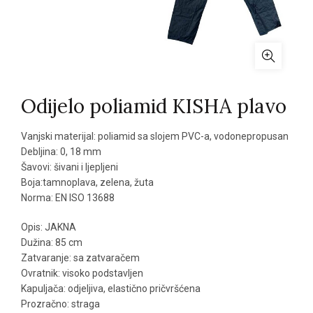
Odijelo poliamid KISHA plavo
Vanjski materijal: poliamid sa slojem PVC-a, vodonepropusan
Debljina: 0, 18 mm
Šavovi: šivani i ljepljeni
Boja:tamnoplava, zelena, žuta
Norma: EN ISO 13688
Opis: JAKNA
Dužina: 85 cm
Zatvaranje: sa zatvaračem
Ovratnik: visoko podstavljen
Kapuljača: odjeljiva, elastično pričvršćena
Prozračno: straga