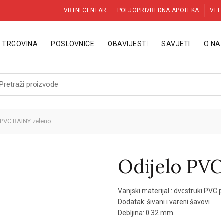
VRTNI CENTAR
POLJOPRIVREDNA APOTEKA
VEL
TRGOVINA
POSLOVNICE
OBAVIJESTI
SAVJETI
O N
etraži:
 PVC RAINY zeleno
Odijelo PV
Vanjski materijal : dvostruki P
Dodatak: šivani i vareni šavovi
Debljina: 0.32 mm