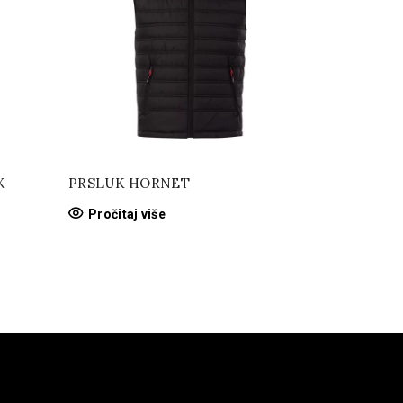
K
PRSLUK HORNET
Jakna SHI
Pročitaj više
Pročitaj 