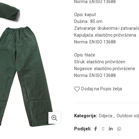
Norma: EN ISO 13688
Opis: kaput
Dužina : 85 cm
Zatvaranje: drukerima i zatvara
Kapuljača: elastično pričvršćena
Norma: EN ISO 13688
Opis: hlače
Struk: elastično pričvršćen
Nogavice: elastično pričvršćene
Norma: EN ISO 13688
Dodaj na Popis želja
Kategorije:
Odjeća
,
Outdoor od
Podijeli