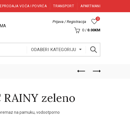
EPRODAJA VOĆA I POVRĆA
TRANSPORT
APARTMANI
0
Prijava / Registracija
AMA
0
/
0.00
KM
ODABERI KATEGORIJU
C RAINY zeleno
VC premaz na pamuku, vodootporno