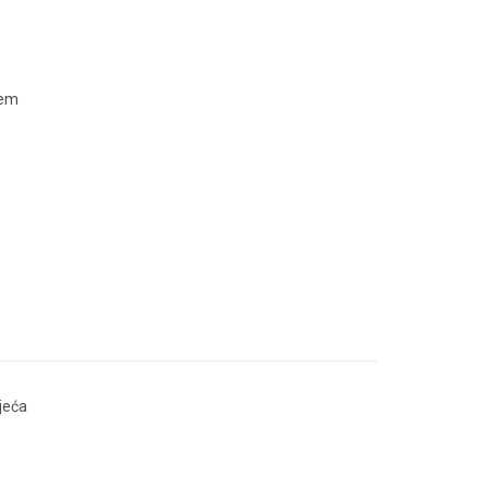
čem
jeća