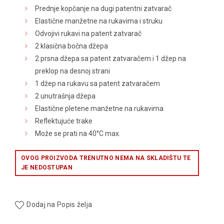
Prednje kopčanje na dugi patentni zatvarač
Elastične manžetne na rukavima i struku
Odvojivi rukavi na patent zatvarač
2 klasična bočna džepa
2 prsna džepa sa patent zatvaračem i 1 džep na
preklop na desnoj strani
1 džep na rukavu sa patent zatvaračem
2 unutrašnja džepa
Elastične pletene manžetne na rukavima
Reflektujuće trake
Može se prati na 40°C max.
OVOG PROIZVODA TRENUTNO NEMA NA SKLADIŠTU TE
JE NEDOSTUPAN
Dodaj na Popis želja