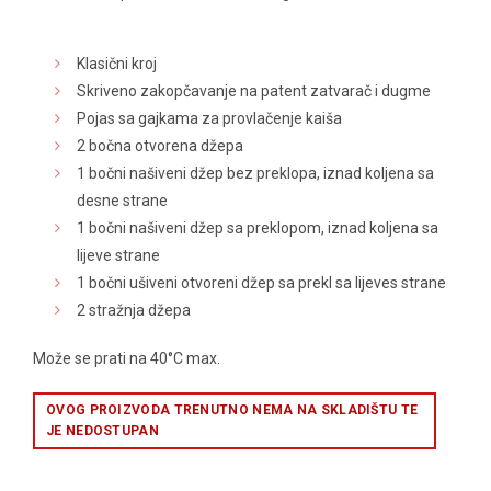
Klasični kroj
Skriveno zakopčavanje na patent zatvarač i dugme
Pojas sa gajkama za provlačenje kaiša
2 bočna otvorena džepa
1 bočni našiveni džep bez preklopa, iznad koljena sa
desne strane
1 bočni našiveni džep sa preklopom, iznad koljena sa
lijeve strane
1 bočni ušiveni otvoreni džep sa prekl sa lijeves strane
2 stražnja džepa
Može se prati na 40°C max.
OVOG PROIZVODA TRENUTNO NEMA NA SKLADIŠTU TE
JE NEDOSTUPAN