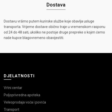
Dostava
Dostavu vršimo putem kurirske službe koje obavlja usluge
transporta. Vrijeme dostave obično traje u vremenskom rasponu
od 24 do 48 sati, ukoliko ne postoje druge prepreke o kojim ćemo
naše kupce blagovremeno obavijestiti.
DJELATNOSTI
Vrtni centar
Poljoprivredna apoteka
Veleoprodaja voća i povrća
Transport