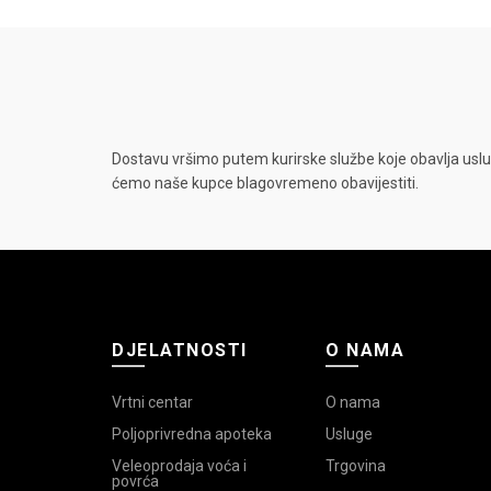
Dostavu vršimo putem kurirske službe koje obavlja uslu
ćemo naše kupce blagovremeno obavijestiti.
DJELATNOSTI
O NAMA
Vrtni centar
O nama
Poljoprivredna apoteka
Usluge
Veleoprodaja voća i
Trgovina
povrća