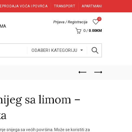
EPRODAJA VOĆA I POVRĆA
TRANSPORT
APARTMANI
0
Prijava / Registracija
AMA
0
/
0.00
KM
ODABERI KATEGORIJU
nijeg sa limom –
ka
nje snijega sa većih površina. Može se koristiti za