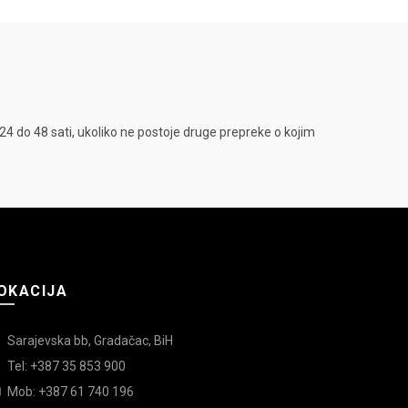
4 do 48 sati, ukoliko ne postoje druge prepreke o kojim
OKACIJA
Sarajevska bb, Gradačac, BiH
Tel: +387 35 853 900
Mob: +387 61 740 196