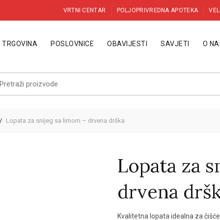
VRTNI CENTAR
POLJOPRIVREDNA APOTEKA
VEL
TRGOVINA
POSLOVNICE
OBAVIJESTI
SAVJETI
O N
etraži:
Lopata za snijeg sa limom – drvena drška
Lopata za s
drvena drš
Kvalitetna lopata idealna za čišće