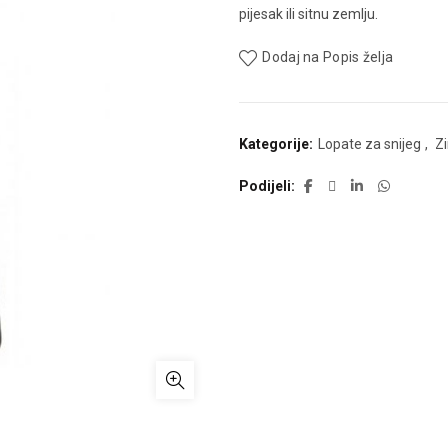
pijesak ili sitnu zemlju.
Dodaj na Popis želja
Kategorije:
Lopate za snijeg
,
Z
Podijeli