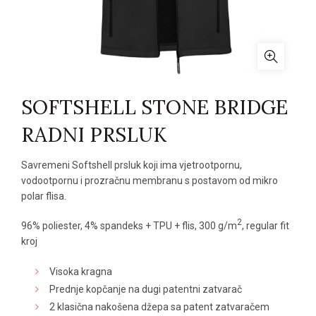
SOFTSHELL STONE BRIDGE
RADNI PRSLUK
Savremeni Softshell prsluk koji ima vjetrootpornu,
vodootpornu i prozračnu membranu s postavom od mikro
polar flisa.
2
96% poliester, 4% spandeks + TPU + flis, 300 g/m
, regular fit
kroj
Visoka kragna
Prednje kopčanje na dugi patentni zatvarač
2 klasična nakošena džepa sa patent zatvaračem