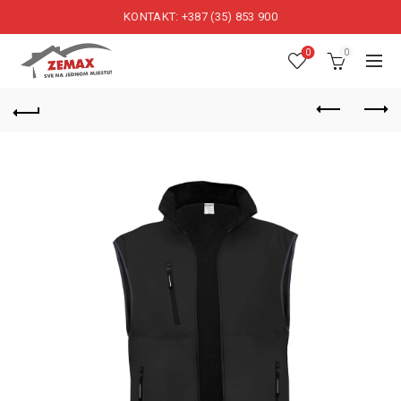
KONTAKT: +387 (35) 853 900
0
0