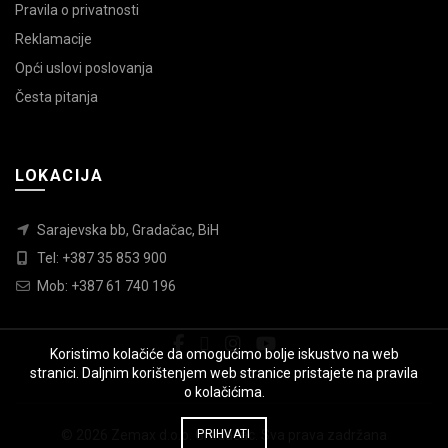
Pravila o privatnosti
Reklamacije
Opći uslovi poslovanja
Česta pitanja
LOKACIJA
Sarajevska bb, Gradačac, BiH
Tel: +387 35 853 900
Mob: +387 61 740 196
Koristimo kolačiće da omogućimo bolje iskustvo na web
stranici. Daljnim korištenjem web stranice pristajete na pravila
o kolačićima.
© 2026
Zemax d.o.o. Gradačac
PRIHVATI
. Sva prava zadržana