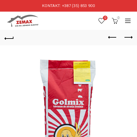
KONTAKT: +387 (35) 853 900
0
0