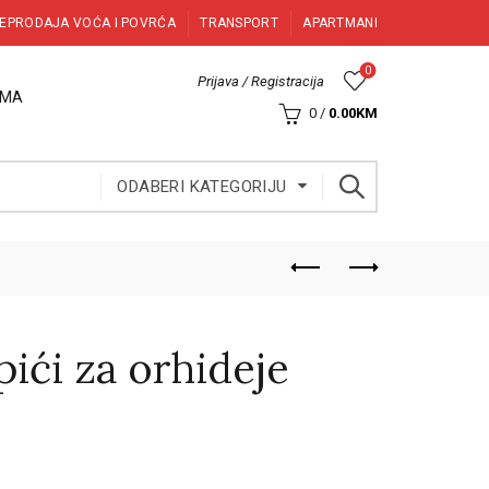
EPRODAJA VOĆA I POVRĆA
TRANSPORT
APARTMANI
0
Prijava / Registracija
AMA
0
/
0.00
KM
ODABERI KATEGORIJU
pići za orhideje