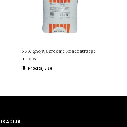
NPK gnojiva srednje koncentracije
YaraMila 1
hraniva
Pročitaj 
Pročitaj više
OKACIJA