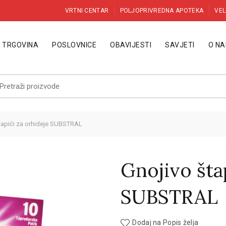
VRTNI CENTAR
POLJOPRIVREDNA APOTEKA
VEL
TRGOVINA
POSLOVNICE
OBAVIJESTI
SAVJETI
O N
etraži:
tapići za orhideje SUBSTRAL
Gnojivo šta
SUBSTRAL
Dodaj na Popis želja