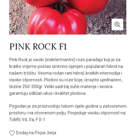
PINK ROCK F1
Pink Rock je visoki (indetermantni) roze paradajz koji je za
kratko vrijeme postao iznimno cijenjen i popularan hibrid na
našem tržištu. Veoma rodan rani hibrid, kratkih internodija i
visoke otpornosti. Plodovi su roze boje, izrazito ujednačeni ,
tezine 250-350gr. Veliki sadržaj suhe materije i šećera
garantuju odličan ukus i kvalitet plodova.
Pogodan je za proizvodnju tokom cijele godine u zatvorenom
prostoru i na otvorenom polju. Posjeduje visoku otpornost na:
ToMV, Vd, Va, F 0-1
Dodaj na Popis želja