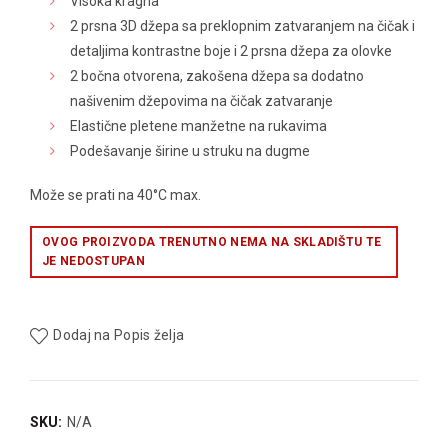
Visoka kragna
2 prsna 3D džepa sa preklopnim zatvaranjem na čičak i
detaljima kontrastne boje i 2 prsna džepa za olovke
2 bočna otvorena, zakošena džepa sa dodatno
našivenim džepovima na čičak zatvaranje
Elastične pletene manžetne na rukavima
Podešavanje širine u struku na dugme
Može se prati na 40°C max.
OVOG PROIZVODA TRENUTNO NEMA NA SKLADIŠTU TE
JE NEDOSTUPAN
Dodaj na Popis želja
SKU:
N/A