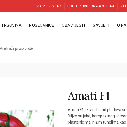
VRTNI CENTAR
POLJOPRIVREDNA APOTEKA
VEL
TRGOVINA
POSLOVNICE
OBAVIJESTI
SAVJETI
O N
etraži:
1
Amati F1
Amati F1 je rani hibrid plodova s
Biljke su jake, kompaktnog i otvo
plastenicima, nižim tunelima kao