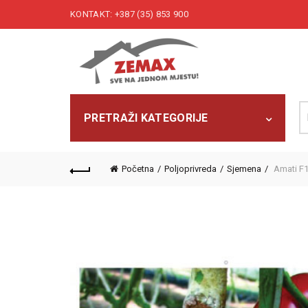
KONTAKT: +387 (35) 853 900
Pr
PRETRAŽI KATEGORIJE
Početna
Poljoprivreda
Sjemena
Amati F