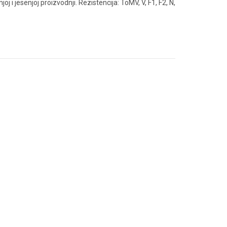
njoj i jesenjoj proizvodnji. Rezistencija: ToMV, V, F1, F2, N,