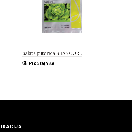
Salata puterica SHANGORE
Krompir C
Pročitaj više
Pročitaj 
OKACIJA