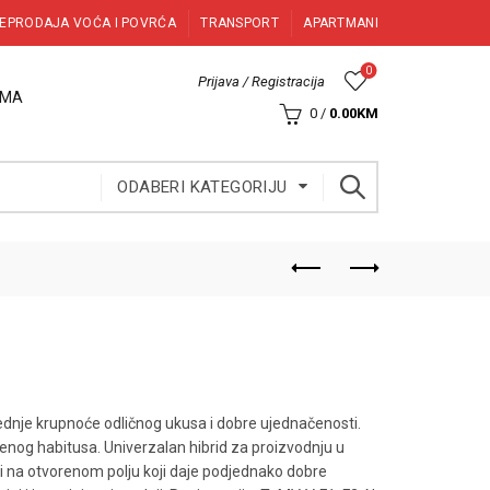
EPRODAJA VOĆA I POVRĆA
TRANSPORT
APARTMANI
0
Prijava / Registracija
AMA
0
/
0.00
KM
ODABERI KATEGORIJU
rednje krupnoće odličnog ukusa i dobre ujednačenosti.
renog habitusa. Univerzalan hibrid za proizvodnju u
 i na otvorenom polju koji daje podjednako dobre